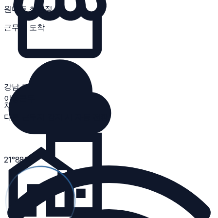
원마트 청담점
근무지 도착
강남 미팅룸
이동근무
차량 28분
다른 근무지 감지 시 자동 전환
21
°
88
%