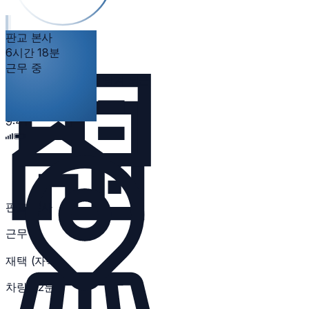
판교 본사
판교 본사
6시간 18분
근무 중
여기 · 0m
근무 중
누적 시간 + 아래로 당겨 퇴근
9:41
판교 본사
근무 중
재택 (자택)
차량 42분