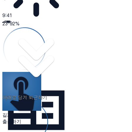
9:41
23
°
92
%
아래로 당겨 퇴근하기
길게 눌러
출근하기